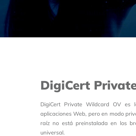
DigiCert Priva
DigiCert Private Wildcard OV es la
aplicaciones Web, pero en modo privad
raíz no está preinstalada en los 
universal.