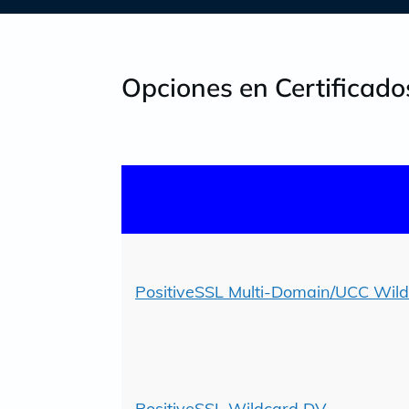
Opciones en Certificad
PositiveSSL Multi-Domain/UCC Wil
PositiveSSL Wildcard DV