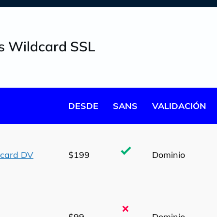
os Wildcard SSL
DESDE
SANS
VALIDACIÓN
dcard DV
$199
Dominio
$99
Dominio