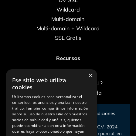
DV SSL
Wildcard
Multi-domain
Multi-domain + Wildcard
SSL Gratis
Recursos
×
Blog
Ese sitio web utiliza
¿Qué es un certificado SSL?
cookies
La conexión no es privada
Utilizamos cookies para personalizar el
contenido, los anuncios y analizar nuestro
tráfico. También compartimos información
Aviso de privacidad
|
Términos y condiciones
sobre su uso de nuestro sitio con nuestros
socios de publicidad y análisis, quienes
pueden combinarla con otra información
D.R., © CERTSUPERIOR, S. DE R.L. DE C.V., 2024.
que les haya proporcionado o que hayan
Queda prohibida la reproducción total o parcial, en