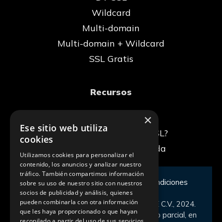
Wildcard
Multi-domain
Multi-domain + Wildcard
SSL Gratis
Recursos
×
Blog
Ese sitio web utiliza
¿Qué es un certificado SSL?
cookies
La conexión no es privada
Utilizamos cookies para personalizar el
contenido, los anuncios y analizar nuestro
tráfico. También compartimos información
Aviso de privacidad
|
Términos y condiciones
sobre su uso de nuestro sitio con nuestros
socios de publicidad y análisis, quienes
pueden combinarla con otra información
D.R., © CERTSUPERIOR, S. DE R.L. DE C.V., 2024.
que les haya proporcionado o que hayan
Queda prohibida la reproducción total o parcial, en
recopilado a partir del uso de sus servicios.