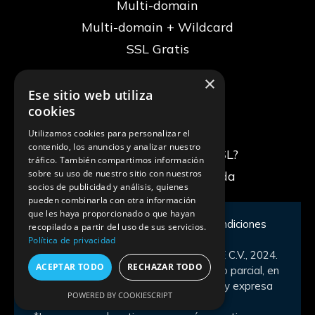
Multi-domain
Multi-domain + Wildcard
SSL Gratis
×
Ese sitio web utiliza
Recursos
cookies
Blog
Utilizamos cookies para personalizar el
contenido, los anuncios y analizar nuestro
¿Qué es un certificado SSL?
tráfico. También compartimos información
sobre su uso de nuestro sitio con nuestros
La conexión no es privada
socios de publicidad y análisis, quienes
pueden combinarla con otra información
que les haya proporcionado o que hayan
Aviso de privacidad
|
Términos y condiciones
recopilado a partir del uso de sus servicios.
Política de privacidad
D.R., © CERTSUPERIOR, S. DE R.L. DE C.V., 2024.
ACEPTAR TODO
RECHAZAR TODO
Queda prohibida la reproducción total o parcial, en
cualquier forma o medio, sin la previa y expresa
POWERED BY COOKIESCRIPT
autorización de su titular.