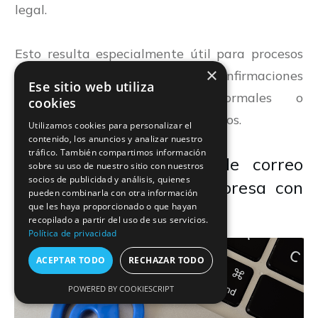
legal.
Esto resulta especialmente útil para procesos
×
como: envío de contratos, confirmaciones
Ese sitio web utiliza
comerciales, notificaciones formales o
cookies
intercambio de documentos firmados.
Utilizamos cookies para personalizar el
contenido, los anuncios y analizar nuestro
tráfico. También compartimos información
¡Opta por una opción de correo
sobre su uso de nuestro sitio con nuestros
socios de publicidad y análisis, quienes
seguro y protege tu empresa con
pueden combinarla con otra información
CertSuperior!
que les haya proporcionado o que hayan
recopilado a partir del uso de sus servicios.
Política de privacidad
ACEPTAR TODO
RECHAZAR TODO
POWERED BY COOKIESCRIPT