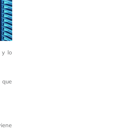
 y lo
 que
viene