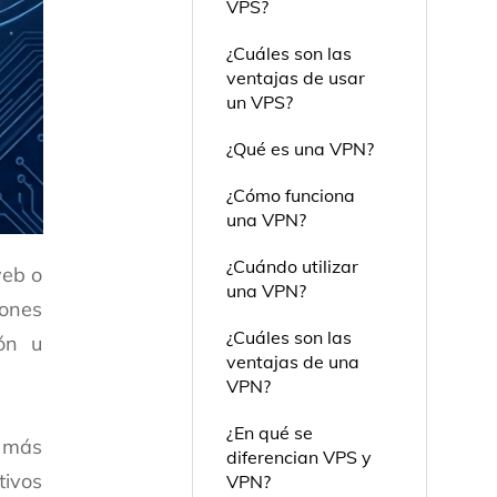
VPS?
¿Cuáles son las
ventajas de usar
un VPS?
¿Qué es una VPN?
¿Cómo funciona
una VPN?
¿Cuándo utilizar
web o
una VPN?
iones
¿Cuáles son las
ión u
ventajas de una
VPN?
¿En qué se
o más
diferencian VPS y
tivos
VPN?