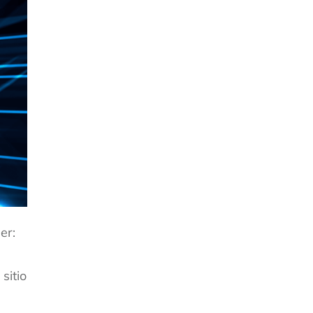
er:
sitio