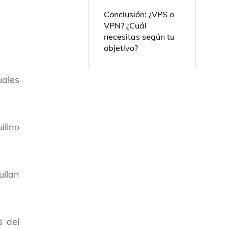
Conclusión: ¿VPS o
VPN? ¿Cuál
necesitas según tu
objetivo?
uales
ilino
uilan
s del